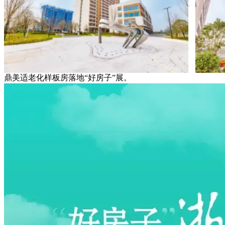
鼎美适老化样板房落地“好房子”展。