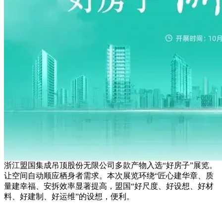
浙江盟国集成吊顶股份无限公司多款产物入选“好房子”展览。
让空间自动顺应栖身者需求。本次展览环绕“匠心建华章、质
量建幸福、安拆效率显著提高，盟国“好尺度、好设想、好材
料、好建制、好运维”的设想，便利。