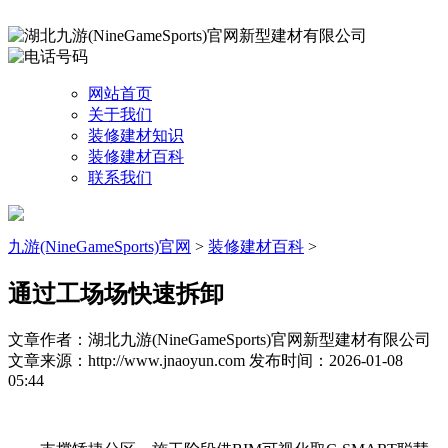
网站首页
关于我们
装修建材知识
装修建材百科
联系我们
九游(NineGameSports)官网
>
装修建材百科
>
通过工场场快速拆卸
文章作者：湖北九游(NineGameSports)官网新型建材有限公司
文章来源：http://www.jnaoyun.com
发布时间：2026-01-08
05:44